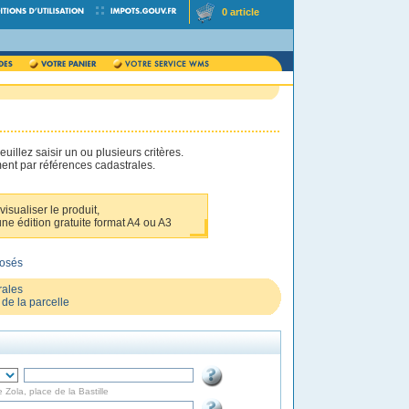
0 article
illez saisir un ou plusieurs critères.
ent par références cadastrales.
visualiser le produit,
une édition gratuite format A4 ou A3
posés
rales
de la parcelle
e Zola, place de la Bastille