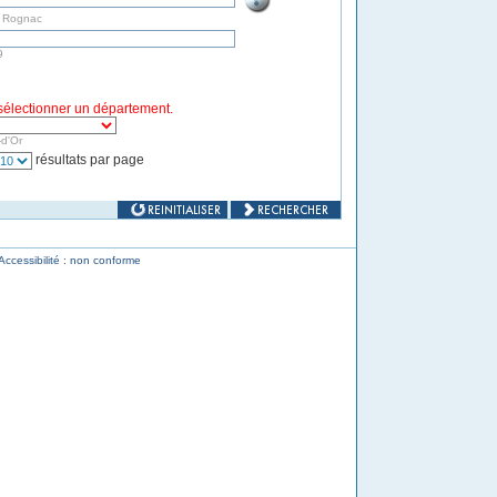
t Rognac
9
z sélectionner un département.
-d'Or
résultats par page
Accessibilité : non conforme