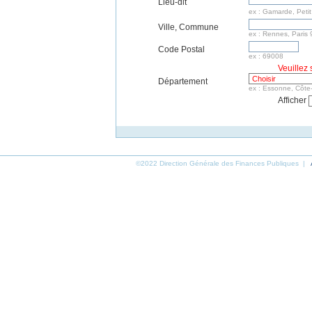
Lieu-dit
ex : Gamarde, Peti
Ville, Commune
ex : Rennes, Paris 
Code Postal
ex : 69008
Veuille
Département
ex : Essonne, Côte
Afficher
©2022 Direction Générale des Finances Publiques |