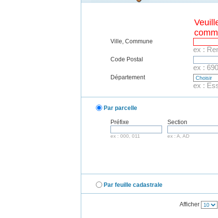
Veuillez saisir une ville, une
comm
Ville, Commune
ex : Re
Code Postal
ex : 69
Département
ex : Es
Par parcelle
Préfixe
Section
ex : 000, 011
ex : A, AD
Par feuille cadastrale
Afficher