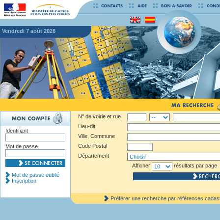
vendredi 7 août 2026
N° de voirie et rue
Lieu-dit
Identifiant
Ville, Commune
Code Postal
Mot de passe
Département
Afficher
résultats par page
Mot de passe oublié
Inscription
Préférer une recherche par références cadas